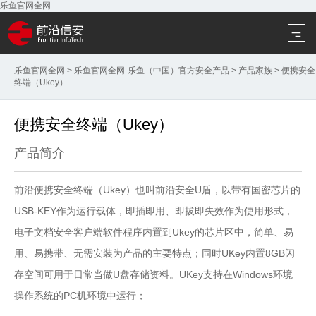
乐鱼官网全网
乐鱼官网全网
>
乐鱼官网全网-乐鱼（中国）官方安全产品
>
产品家族
>
便携安全
终端（Ukey）
便携安全终端（Ukey）
产品简介
前沿便携安全终端（Ukey）也叫前沿安全U盾，以带有国密芯片的
USB-KEY作为运行载体，即插即用、即拔即失效作为使用形式，
电子文档安全客户端软件程序内置到Ukey的芯片区中，简单、易
用、易携带、无需安装为产品的主要特点；同时UKey内置8GB闪
存空间可用于日常当做U盘存储资料。UKey支持在Windows环境
操作系统的PC机环境中运行；