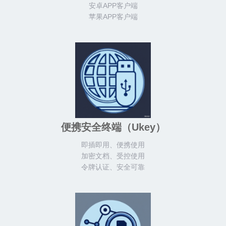
安卓APP客户端
苹果APP客户端
便携安全终端（Ukey）
即插即用、便携使用
加密文档、受控使用
令牌认证、安全可靠