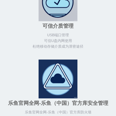
可信介质管理
USB端口管理
可信U盘内网使用
杜绝移动存储介质成为泄密途径
乐鱼官网全网-乐鱼（中国）官方库安全管理
乐鱼官网全网-乐鱼（中国）官方库防火墙