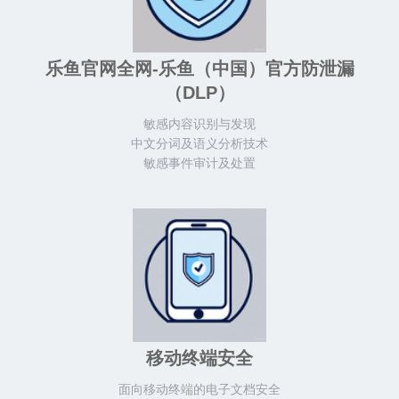
乐鱼官网全网-乐鱼（中国）官方防泄漏
（DLP）
敏感内容识别与发现
中文分词及语义分析技术
敏感事件审计及处置
移动终端安全
面向移动终端的电子文档安全