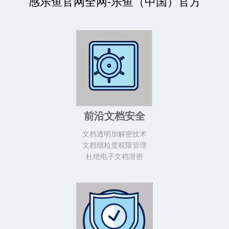
感乐鱼官网全网-乐鱼（中国）官方
前沿文档安全
文档透明加解密技术
文档细粒度权限管理
杜绝电子文档泄密